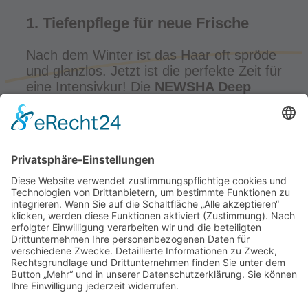
1. Tiefenpflege für neue Frische
Nach dem Winter ist das Haar oft spröde
und glanzlos. Jetzt ist die perfekte Zeit für
eine Intensivkur! Die
NEWSHA Deep
Treatment Masque
repariert und stärkt
dein Haar mit wertvollen Nährstoffen.
Verwende sie 1-2 Mal pro Woche, um
Feuchtigkeit und Elastizität
zurückzugeben.
2. Zeit für einen Frühlings-
Haarschnitt
Spliss und trockene Spitzen sind typische
Winterfolgen. Ein frischer Schnitt sorgt
nicht nur für gesündere Längen, sondern
verleiht deinem Look Leichtigkeit –