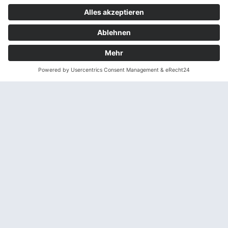
perfekt für den Start in die warme
Jahreszeit! Unsere Profis bei Haarmonie
Friseur beraten dich gerne.
3. Glanz-Booster für sonnige Tage
Mattes Haar? Kein Problem! Das
NEWSHA Luxe Treatment Oil schenkt
deinem Haar sofortigen Glanz und
schützt es vor äußeren Einflüssen.
Einfach in die Längen einarbeiten – für
eine Extraportion Geschmeidigkeit.
Sommerpflege: Schutz &
Feuchtigkeit für
sonnengeküsstes Haar
4. UV-Schutz nicht vergessen